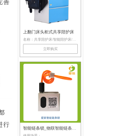
完善
上翻门床头柜式共享陪护床
名称：共享陪护床/智能陪护床/共
享床头柜/入柜陪护床 型号：G-
立即购买
003 尺寸：900*560*540（mm）
特点：伸缩床位节省空间，手机扫
码使用方便，加宽加厚，舒适床
体，一物多用，用途广泛。
热线咨询：400-993-6038
都
进行
智能链条锁_物联智能链条锁
使用场景：