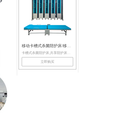
移动卡槽式杀菌陪护床/移动
卡槽式杀菌陪护床,共享陪护床价
医院陪护床
格,共享陪护床加盟,移动陪护床,杀
立即购买
菌陪护床咨询广州爱陪共享。400-
993-6038