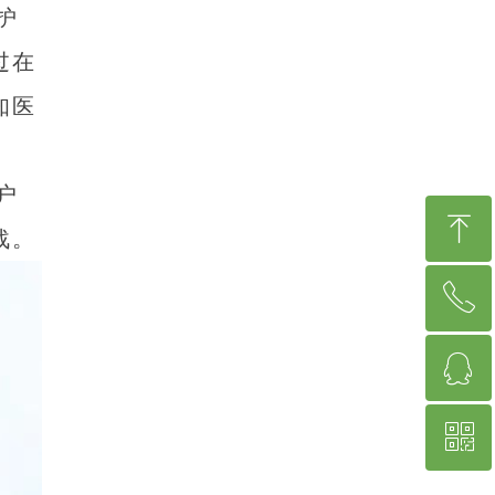
护
过在
知医
户
ꁸ
战。
ꂅ
回到顶部
ꁗ
400-993-6038
ꀥ
QQ客服