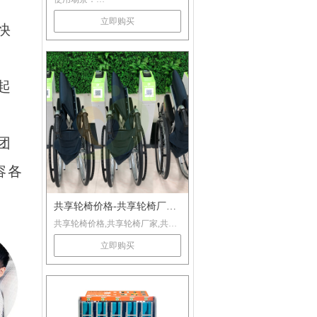
_共享陪护床锁
立即购买
快
1、医院传统折叠陪护椅、折叠行
军床、陪护床改造。
2、户外自行车、儿童车、滑板
起
车、轮椅、电动车
3、共享雨伞、共享智能设备
团
4、办公设施，公共设备
咨询热线：400-993-6038
容各
共享轮椅价格-共享轮椅厂家-
共享轮椅价格,共享轮椅厂家,共享
共享轮椅锁-爱陪共享
轮椅锁,医院轮椅,共享轮椅厂家电
立即购买
话咨询广州爱陪共享.400-993-6038