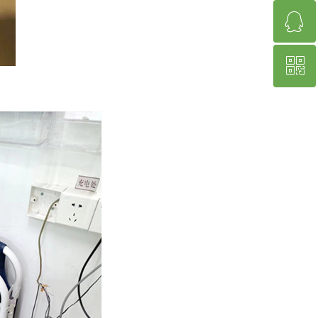
ꁗ
400-993-6038
ꀥ
QQ客服
微信二维码