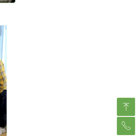
ꁸ
ꂅ
回到顶部